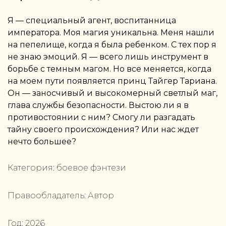
Я — специальный агент, воспитанница
императора. Моя магия уникальна. Меня нашли
на пепелище, когда я была ребенком. С тех пор я
не знаю эмоций. Я — всего лишь инструмент в
борьбе с темным магом. Но все меняется, когда
на моем пути появляется принц Тайгер Тариана.
Он — заносчивый и высокомерный светлый маг,
глава службы безопасности. Выстою ли я в
противостоянии с ним? Смогу ли разгадать
тайну своего происхождения? Или нас ждет
нечто большее?
Категория:
боевое фэнтези
Правообладатель:
Автор
Год:
2026