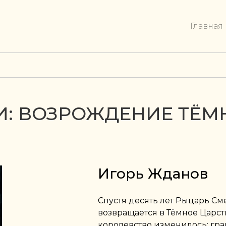
Главная
И: ВОЗРОЖДЕНИЕ ТЁМ
Игорь Жданов
Спустя десять лет Рыцарь См
возвращается в Тёмное Царств
королевство изменилось: гр