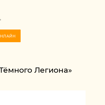
+
ОНЛАЙН
 Тёмного Легиона»