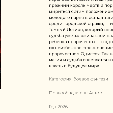
прежний король мёртв, а пор
мириться с этим положением,
молодого парня шестнадцати
среди городской стражи, — и
Тёмный Легион, который вновь
судьба уже заложила свои пл
ребёнка пророчества — в одно
их неизбежное столкновение
пророчеством Одиссея. Так на
магия и судьба сплетаются в
власть и будущее мира.
Категория:
боевое фэнтези
Правообладатель:
Автор
Год:
2026