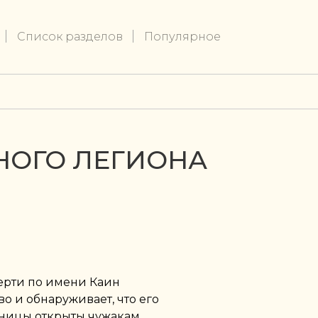
Список разделов
Популярное
НОГО ЛЕГИОНА
ерти по имени Каин
о и обнаруживает, что его
аницы открыты чужакам,