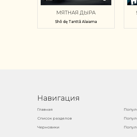
МЯТНАЯ ДЫРА
Н
Shõ dę Tanttã Alaiama
Навигация
⠀
Главная
Попул
Список разделов
Попул
Черновики
Попул