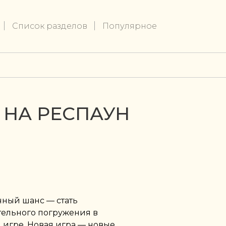
Список разделов
Популярное
 НА РЕСПАУН
чный шанс — стать
ельного погружения в
игре. Новая игра — новые