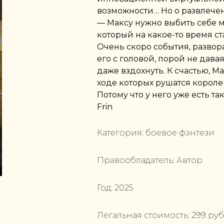
возможности… Но о развлечен
— Максу нужно выбить себе м
который на какое-то время ст
Очень скоро события, развор
его с головой, порой не давая
даже вздохнуть. К счастью, М
ходе которых рушатся короле
Потому что у него уже есть т
Frin
Категория:
боевое фэнтези
Правообладатель:
Автор
Год:
2025
Легальная стоимость:
299
руб