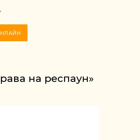
+
ОНЛАЙН
права на респаун»