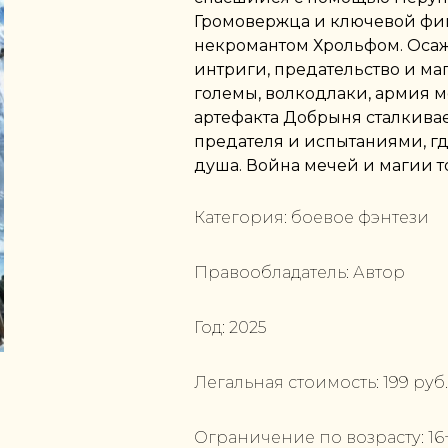
Громовержца и ключевой фиг
некромантом Хрольфом. Оса
интриги, предательство и ма
големы, волкодлаки, армия м
артефакта Добрыня сталкивае
предателя и испытаниями, гд
душа. Война мечей и магии т
Категория:
боевое фэнтези
Правообладатель:
Автор
Год:
2025
Легальная стоимость:
199
руб.
Ограничение по возрасту:
16