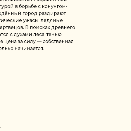
урой в борьбе с конунгом-
ждённый город раздирают
гические ужасы: ледяные
ертвецов. В поисках древнего
тся с духами леса, тенью
е цена за силу — собственная
олько начинается.
+