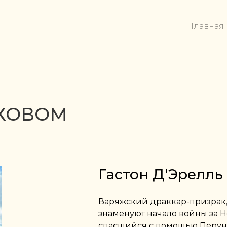
Главная
ЛХОВОМ
Гастон Д'Эрелль
Варяжский драккар-призрак,
знаменуют начало войны за 
спасшийся с помощью Перуна