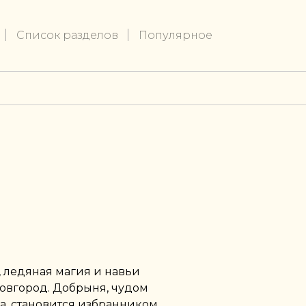
Список разделов
Популярное
 ледяная магия и навьи
Новгород. Добрыня, чудом
, становится избранником