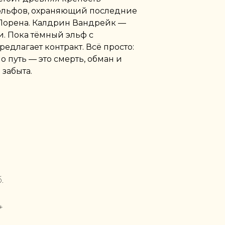
 эльфов, охраняющий последние
 Лорена. Калдрин Вандрейк —
и. Пока тёмный эльф с
едлагает контракт. Всё просто:
о путь — это смерть, обман и
 забыта.
.
+