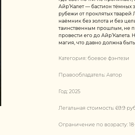
Айр’Калет — бастион тёмных
рубежи от проклятых тварей
наёмник без золота и без цел
таинственным прошлым, не пр
провести его до Айр’Калета. Н
магия, что давно должна быть
Категория:
боевое фэнтези
Правообладатель:
Автор
Год:
2025
Легальная стоимость:
69.9
руб
Ограничение по возрасту:
18