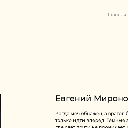
Главная
Евгений Мирон
Когда меч обнажён, а врагов 
только идти вперёд. Тёмные з
где свет почти не проникает,