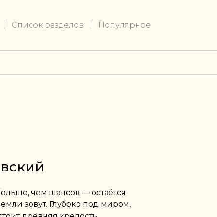
Список разделов
Популярное
овский
больше, чем шансов — остаётся
емли зовут. Глубоко под миром,
 стоит древняя крепость