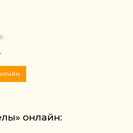
б.
+
ОНЛАЙН
елы» онлайн: