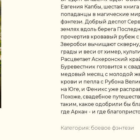
Евгения Капбы, шестая книга
попаданцы в магические мир
фэнтези. Добрый деспот Серв
землях вдоль берега Последн
прочертив кровавый рубеж с
Зверобои вычищают скверну,
грады и веси от химер, культ
Расцветает Аскеронский край
Буревестник готовится к свад
медовый месяц с молодой жен
крови и пепла с Рубона Велик
на Юге, и Феникс уже распра
Похоже, свадебное путешеств
таким, какое одобрили бы бл
где Аркан - и где благоприст
Категория:
боевое фэнтези