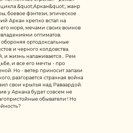
 цикла &quot;Аркан&quot;, жанр
ы, боевое фэнтези, эпическое
ий Аркан крепко встал на
его моря, мечами своих воинов
 владениями оптиматов.
 обороняя ортодоксальные
истов и черного колдовства.
, и жизнь налаживается... Рем
ьбе, и все его мечты - про
ой. Но - ветер приносит запахи
ого, разгорается странная война
вил свои крылья над Раваардой.
ие у Аркана будет совсем не
агопристойные обыватели ! Но
ойность?