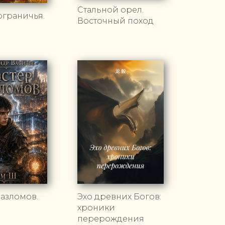
Стальной орел.
ограничья.
Восточный поход
азломов.
Эхо древних Богов:
хроники
перерождения