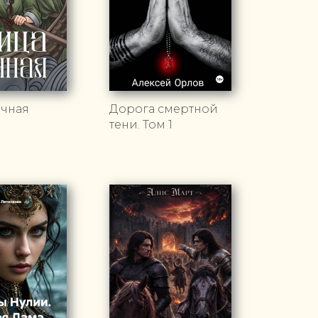
очная
Дорога смертной
тени. Том 1