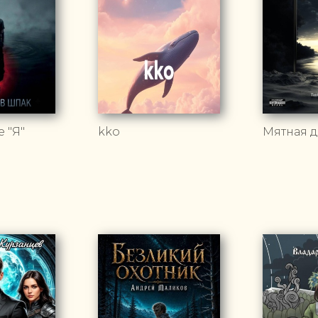
 "Я"
kko
Мятная 