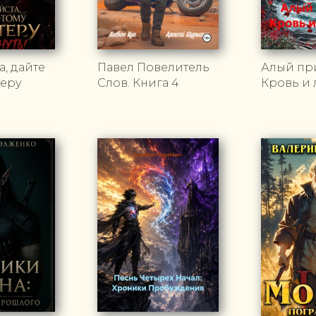
, дайте
Павел Повелитель
Алый пр
теру
Слов. Книга 4
Кровь и 