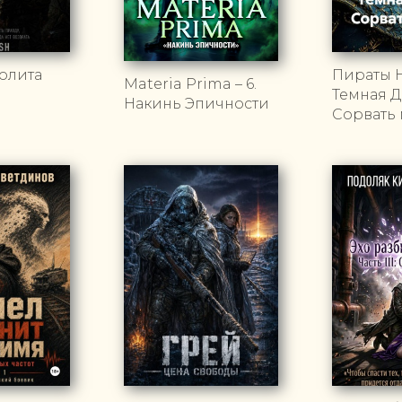
олита
Пираты 
Materia Prima – 6.
Темная Д
Накинь Эпичности
Сорвать 