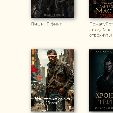
Лишний финт
Пожалуйста
этому Мас
отдохнуть!