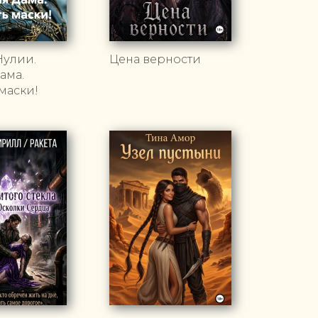
Нулии.
Цена верности
ама.
маски!