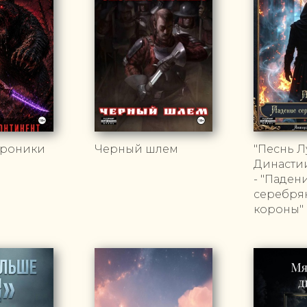
Хроники
Черный шлем
"Песнь 
Династии
- "Паден
серебря
короны"