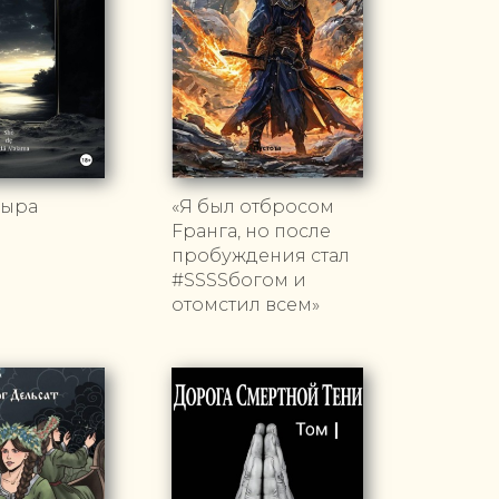
дыра
«Я был отбросом
Fранга, но после
пробуждения стал
#SSSSбогом и
отомстил всем»