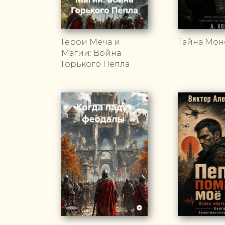
Герои Меча и
Тайна Мон
Магии: Война
Горького Пепла