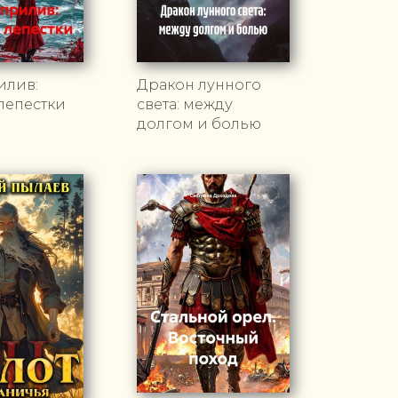
илив:
Дракон лунного
лепестки
света: между
долгом и болью