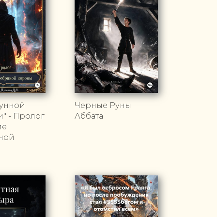
Лунной
Черные Руны
" - Пролог
Аббата
ие
ной