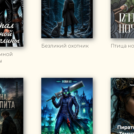
Безликий охотник
Птица н
ёмной
ы