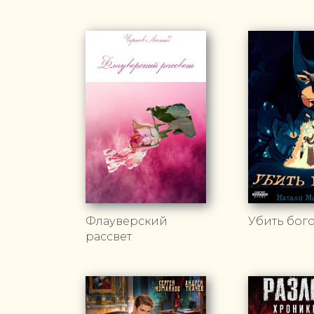
Флауверский
Убить бог
рассвет