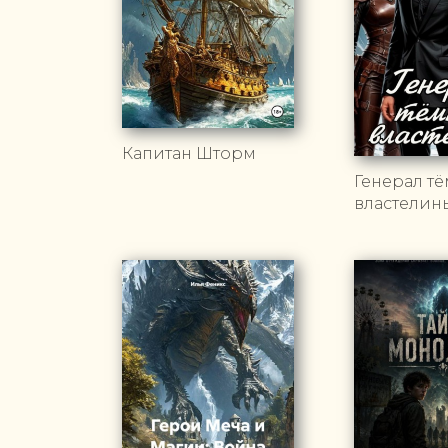
Капитан Шторм
Генерал т
властелин