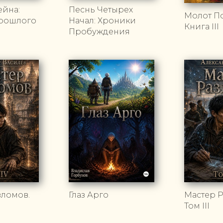
ейна:
Песнь Четырех
Молот П
рошлого
Начал: Хроники
Книга III
Пробуждения
зломов.
Глаз Арго
Мастер Р
Том III