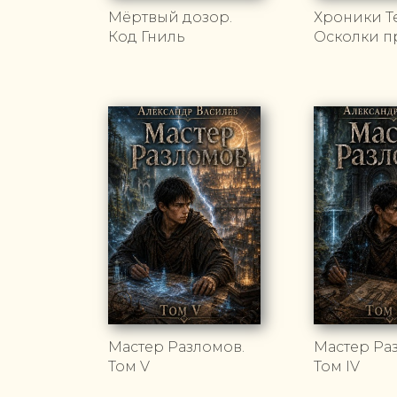
Мёртвый дозор.
Хроники Т
Код Гниль
Осколки п
Мастер Разломов.
Мастер Ра
Том V
Том IV