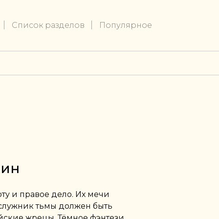
Список разделов
Популярное
хин
оту и правое дело. Их мечи
служник тьмы должен быть
ийские жрецы. Тёмное фэнтези