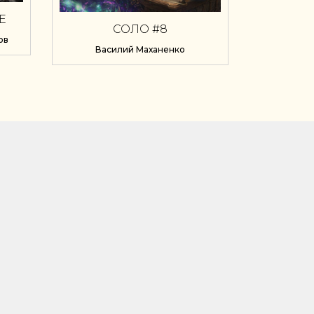
Е
СОЛО #8
.
ов
А
Василий Маханенко