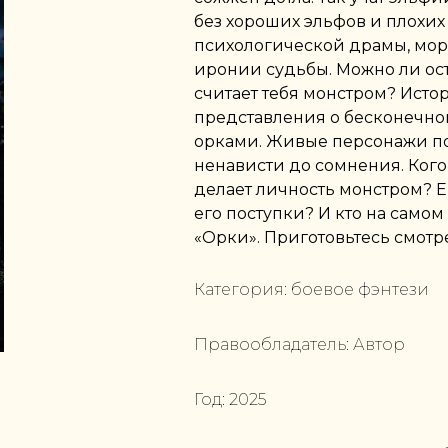
без хороших эльфов и плохих
психологической драмы, мо
иронии судьбы. Можно ли ост
считает тебя монстром? Ист
представления о бесконечно
орками. Живые персонажи по т
ненависти до сомнения. Кого
делает личность монстром? Е
его поступки? И кто на самом
«Орки». Приготовьтесь смотр
Категория:
боевое фэнтези
Правообладатель:
Автор
Год:
2025