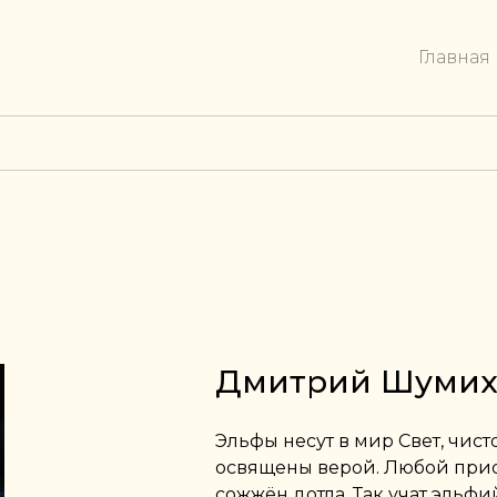
Главная
Дмитрий Шуми
Эльфы несут в мир Свет, чист
освящены верой. Любой при
сожжён дотла. Так учат эльф