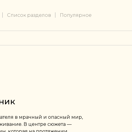
Список разделов
Популярное
ник
ателя в мрачный и опасный мир,
ыживание. В центре сюжета —
ы, которая на протяжении