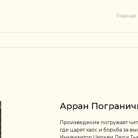
Главная
Е
Арран Погранич
Произведение погружает чит
где царят хаос и борьба за в
Инквизитор Церкви Леди Тьм