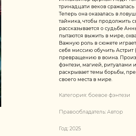
тринадцати веков сражалась
Теперь она оказалась в лову
тайника, чтобы продолжить с
рассказывается о судьбе Анн
пытаются выжить в мире, ох
Важную роль в сюжете играет
себя миссию обучить Астрит
превращению в воина. Прои
фэнтези, магией, ритуалами
раскрывает темы борьбы, пре
своего места в мире.
Категория:
боевое фэнтези
Правообладатель:
Автор
Год:
2025