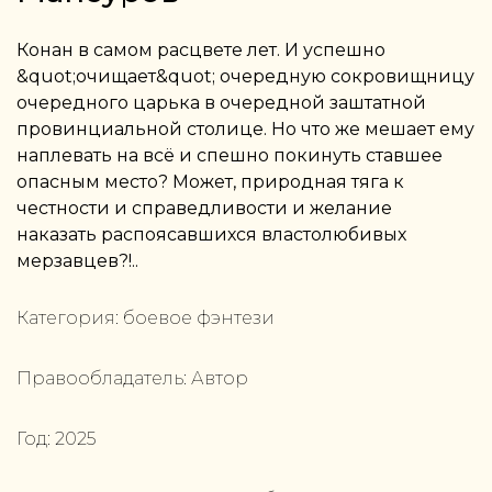
Конан в самом расцвете лет. И успешно
&quot;очищает&quot; очередную сокровищницу
очередного царька в очередной заштатной
провинциальной столице. Но что же мешает ему
наплевать на всё и спешно покинуть ставшее
опасным место? Может, природная тяга к
честности и справедливости и желание
наказать распоясавшихся властолюбивых
мерзавцев?!..
Категория:
боевое фэнтези
Правообладатель:
Автор
Год:
2025