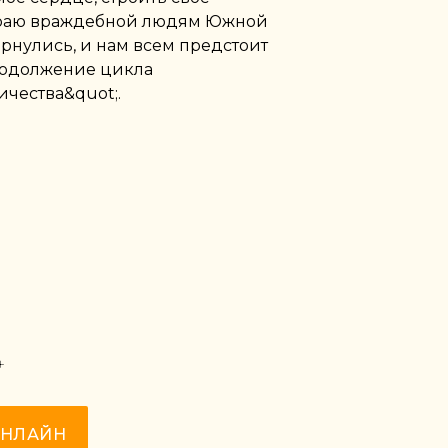
краю враждебной людям Южной
рнулись, и нам всем предстоит
Продолжение цикла
ичества&quot;.
+
ОНЛАЙН