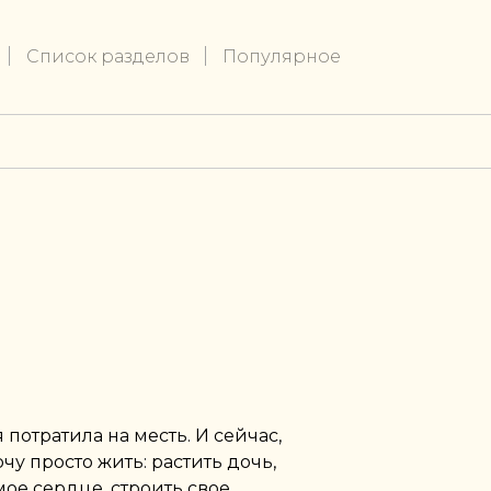
Список разделов
Популярное
потратила на месть. И сейчас,
чу просто жить: растить дочь,
ое сердце, строить свое