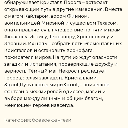
обнаруживает Кристалл Порога – артефакт,
открывающий путь в другие измерения. Вместе
с магом Кайларом, вором Финном,
воительницей Мирэной и существом Техасом,
она отправляется в путешествие по пяти мирам:
Аквалону, Игнису, Терранору, Хронополису и
Эврании. Их цель – собрать пять Элементальных
Кристаллов и остановить Хронофага,
пожирателя миров. На пути их ждут опасности,
загадки и испытания, проверяющие дружбу и
верность. Тёмный маг Некрос преследует
героев, желая завладеть Кристаллами.
&quot;Путь сквозь миры&quot; – эпическое
фэнтези о межмировой одиссее, магии и
выборе между личным и общим благом,
меняющем героев навсегда.
Категория:
боевое фэнтези