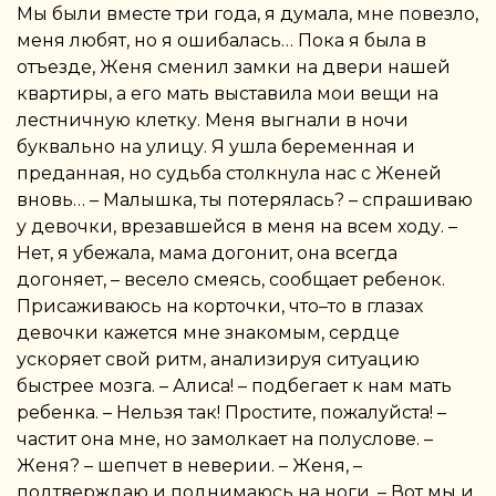
Мы были вместе три года, я думала, мне повезло,
меня любят, но я ошибалась… Пока я была в
отъезде, Женя сменил замки на двери нашей
квартиры, а его мать выставила мои вещи на
лестничную клетку. Меня выгнали в ночи
буквально на улицу. Я ушла беременная и
преданная, но судьба столкнула нас с Женей
вновь… – Малышка, ты потерялась? – спрашиваю
у девочки, врезавшейся в меня на всем ходу. –
Нет, я убежала, мама догонит, она всегда
догоняет, – весело смеясь, сообщает ребенок.
Присаживаюсь на корточки, что–то в глазах
девочки кажется мне знакомым, сердце
ускоряет свой ритм, анализируя ситуацию
быстрее мозга. – Алиса! – подбегает к нам мать
ребенка. – Нельзя так! Простите, пожалуйста! –
частит она мне, но замолкает на полуслове. –
Женя? – шепчет в неверии. – Женя, –
подтверждаю и поднимаюсь на ноги. – Вот мы и