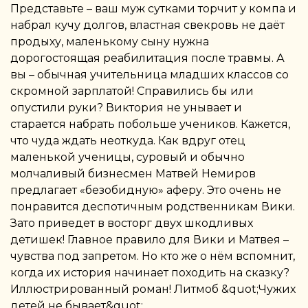
Представьте – ваш муж сутками торчит у компа и
набрал кучу долгов, властная свекровь не даёт
продыху, маленькому сыну нужна
дорогостоящая реабилитация после травмы. А
вы – обычная учительница младших классов со
скромной зарплатой! Справились бы или
опустили руки? Виктория не унывает и
старается набрать побольше учеников. Кажется,
что чуда ждать неоткуда. Как вдруг отец
маленькой ученицы, суровый и обычно
молчаливый бизнесмен Матвей Немиров
предлагает «безобидную» аферу. Это очень не
понравится деспотичным родственникам Вики.
Зато приведет в восторг двух шкодливых
детишек! Главное правило для Вики и Матвея –
чувства под запретом. Но кто же о нём вспомнит,
когда их история начинает походить на сказку?
Иллюстрированный роман! Литмоб &quot;Чужих
детей не бывает&quot;