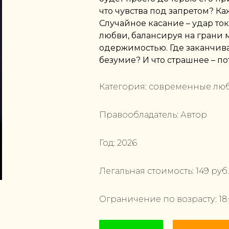
что чувства под запретом? Ка
Случайное касание – удар ток
любви, балансируя на грани
одержимостью. Где заканчив
безумие? И что страшнее – по
Категория:
современные лю
Правообладатель:
Автор
Год:
2026
Легальная стоимость:
149
руб.
Ограничение по возрасту:
18