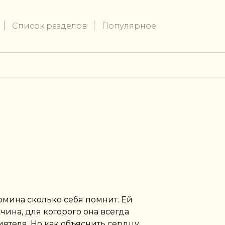
Список разделов
Популярное
омина сколько себя помнит. Ей
ужчина, для которого она всегда
ятеля. Но как объяснить сердцу,