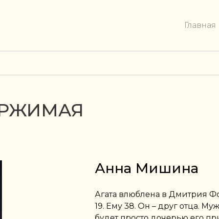
Главная
ЕРЖИМАЯ
Анна Мишина
Агата влюблена в Дмитрия Ф
19. Ему 38. Он – друг отца. М
будет просто дочерью его при