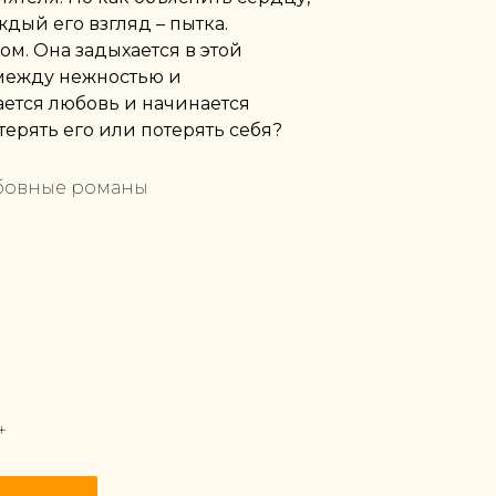
ждый его взгляд – пытка.
ом. Она задыхается в этой
 между нежностью и
ается любовь и начинается
терять его или потерять себя?
бовные романы
+