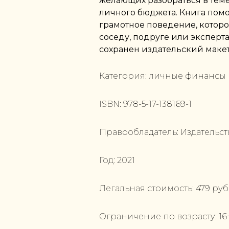
желающих разобраться в тем
личного бюджета. Книга пом
грамотное поведение, которо
соседу, подруге или эксперта
сохранен издательский макет
Категория:
личные финансы
ISBN:
978-5-17-138169-1
Правообладатель:
Издательст
Год:
2021
Легальная стоимость:
479
руб
Ограничение по возрасту:
16