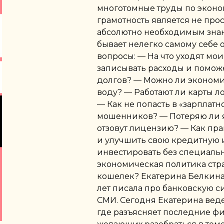
многотомные труды по эконо
грамотность является не про
абсолютно необходимым знани
бывает нелегко самому себе 
вопросы: — На что уходят мо
записывать расходы и поможе
долгов? — Можно ли экономит
воду? — Работают ли карты л
— Как не попасть в «зарплатн
мошенников? — Потеряю ли я 
отзовут лицензию? — Как пр
и улучшить свою кредитную 
инвестировать без специаль
экономическая политика стр
кошелек? Екатерина Белкина
лет писала про банковскую с
СМИ. Сегодня Екатерина вед
где разъясняет последние фи