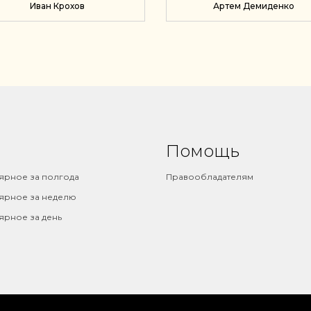
Иван Крохов
Артем Демиденко
НАНСОВЫХ ПРОБЛЕМ
ФИНАНСОВОЙ
И ПОСТРОИТЬ
ГРАМОТНОСТИ
СТАБИЛЬНОСТЬ
Помощь
ярное за полгода
Правообладателям
ярное за неделю
ярное за день