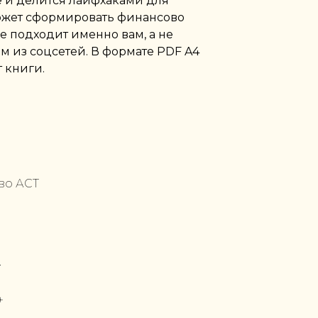
е и делится лайфхаками для
ожет сформировать финансово
е подходит именно вам, а не
м из соцсетей. В формате PDF A4
 книги.
во АСТ
.
+