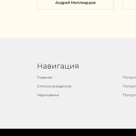
Андрей Миллиардов
ПРИНИМАТЬ ЛУЧШИЕ
ФИ
РЕШЕНИЯ О ДЕНЬГАХ
Навигация
⠀
Главная
Попул
Список разделов
Попул
Черновики
Попул