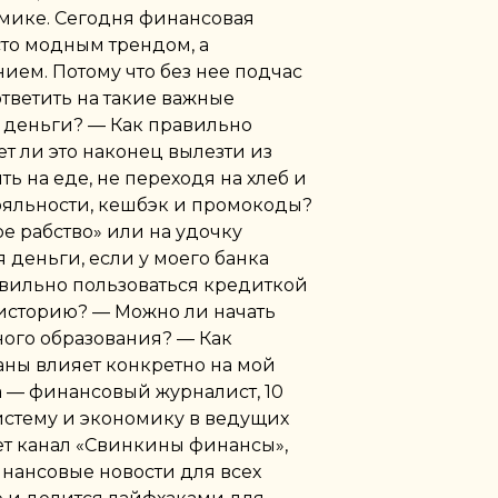
мике. Сегодня финансовая
сто модным трендом, а
ем. Потому что без нее подчас
ответить на такие важные
и деньги? — Как правильно
т ли это наконец вылезти из
ь на еде, не переходя на хлеб и
ояльности, кешбэк и промокоды?
ое рабство» или на удочку
деньги, если у моего банка
авильно пользоваться кредиткой
историю? — Можно ли начать
ного образования? — Как
аны влияет конкретно на мой
 — финансовый журналист, 10
истему и экономику в ведущих
ет канал «Свинкины финансы»,
нансовые новости для всех