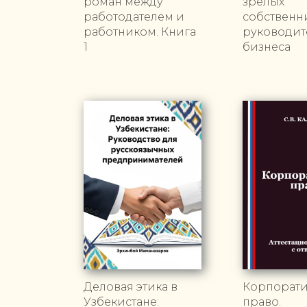
роман между
зрелых
работодателем и
собственн
работником. Книга
руководит
1
бизнеса
Деловая этика в
Корпорат
Узбекистане:
право.