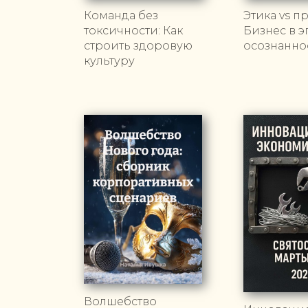
Команда без
Этика vs п
токсичности: Как
Бизнес в э
строить здоровую
осознанно
культуру
Волшебство