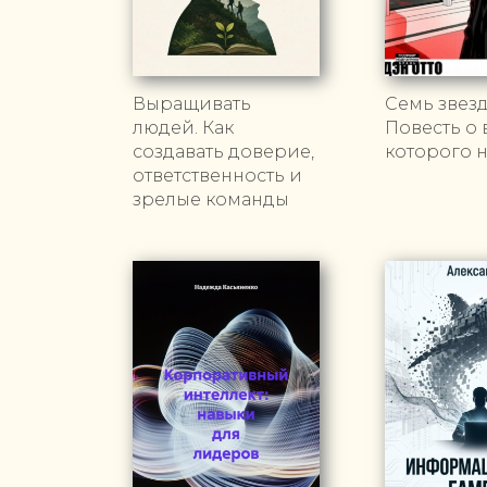
Выращивать
Семь звезд
людей. Как
Повесть о 
создавать доверие,
которого 
ответственность и
зрелые команды