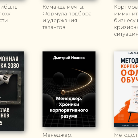
рибыль:
Команда мечты:
Корпора
поху
Формула подбора
иммуните
сти
и удержания
бизнесу 
талантов
кризисн
ситуаци
Менеджер.
Методол