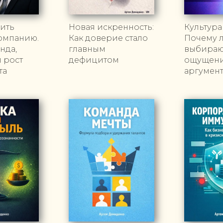
оить
Новая искренность:
Культура
омпанию.
Как доверие стало
Почему 
нда,
главным
выбираю
 рост
дефицитом
ощущение
та
аргумен