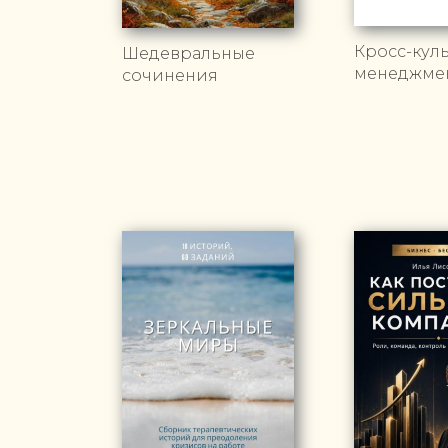
Кросс-кул
Шедевральные
менеджмен
сочинения