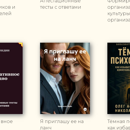
Аттестационные
Формир
иков и
тесты с ответами
организ
елей
культуры
организ
ивное
Я приглашу ее на
Тёмная п
ланч
как изба