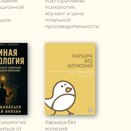
ование
Корпоративная
ационной
психология,
коучинг и цена
ации
тотальной
производительности
сихология:
Карьера без
виться от
иллюзий