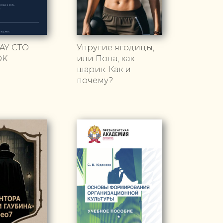
AY CTO
Упругие ягодицы,
OK
или Попа, как
шарик. Как и
почему?