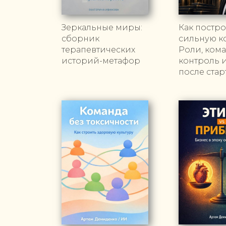
Зеркальные миры:
Как постр
сборник
сильную к
терапевтических
Роли, кома
историй-метафор
контроль и
после стар