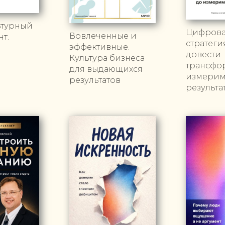
ьтурный
Цифров
Вовлеченные и
т.
стратегия
эффективные.
довести
Культура бизнеса
трансфо
для выдающихся
измери
результатов
результа