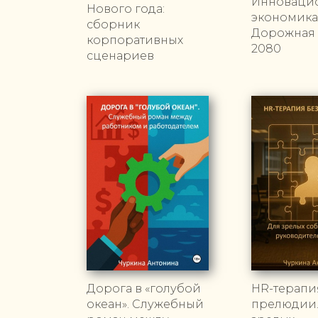
Инноваци
Нового года:
экономика
сборник
Дорожная 
корпоративных
2080
сценариев
Дорога в «голубой
HR-терапи
океан». Служебный
прелюдии.