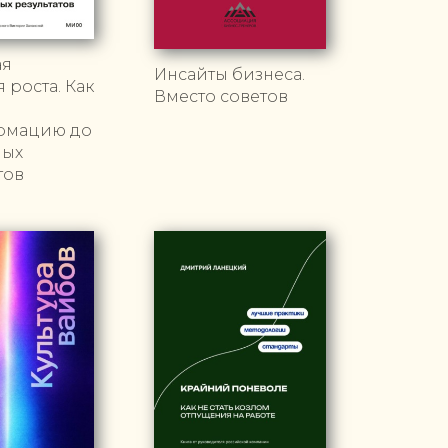
ая
Инсайты бизнеса.
 роста. Как
Вместо советов
рмацию до
мых
тов