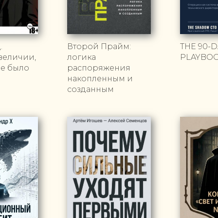
.
Второй Прайм:
THE 90-D
величии,
логика
PLAYBO
не было
распоряжения
накопленным и
созданным