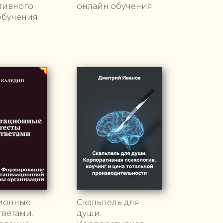
тивного
онлайн обучения
обучения
ционные
Скальпель для
тветами.
души.