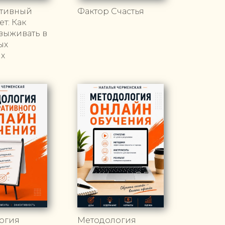
тивный
Фактор Счастья
т: Как
выживать в
ых
ях
огия
Методология