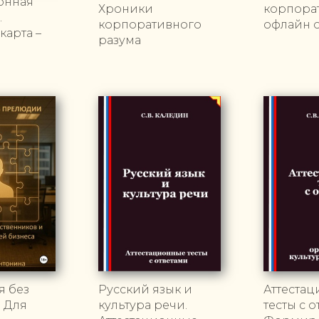
онная
Хроники
корпора
.
корпоративного
офлайн 
карта –
разума
я без
Русский язык и
Аттеста
 Для
культура речи.
тесты с о