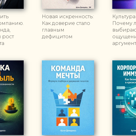
оить
Новая искренность:
Культура
омпанию.
Как доверие стало
Почему 
нда,
главным
выбираю
 рост
дефицитом
ощущение
та
аргумен