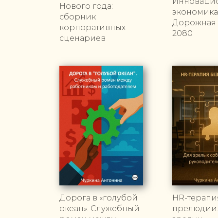
Инноваци
Нового года:
экономика
сборник
Дорожная 
корпоративных
2080
сценариев
Дорога в «голубой
HR-терапи
океан». Служебный
прелюдии.