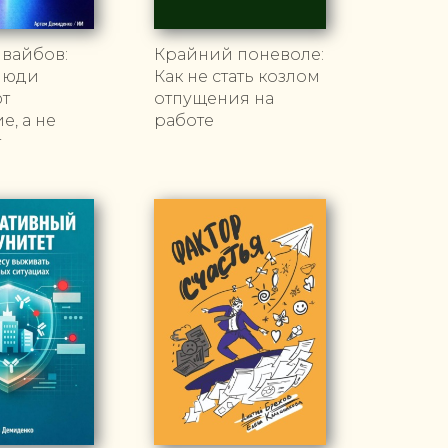
 вайбов:
Крайний поневоле:
люди
Как не стать козлом
т
отпущения на
, а не
работе
т