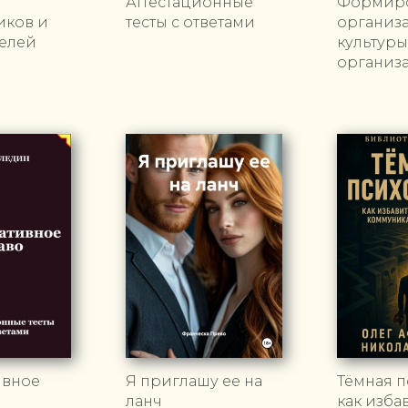
Аттестационные
Формир
иков и
тесты с ответами
организ
елей
культуры
организ
ивное
Я приглашу ее на
Тёмная п
ланч
как изба