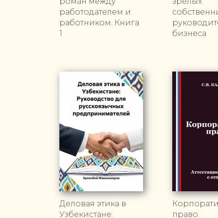
роман между
зрелых
работодателем и
собственн
работником. Книга
руководит
1
бизнеса
Деловая этика в
Корпорат
Узбекистане:
право.