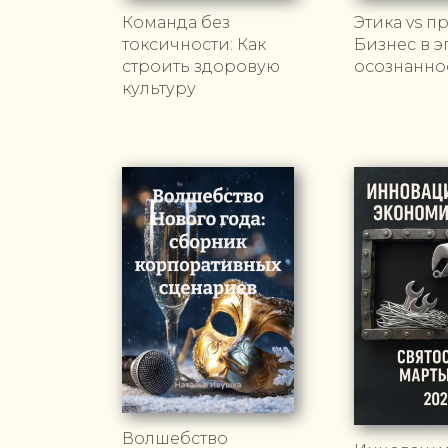
Команда без
Этика vs п
токсичности: Как
Бизнес в э
строить здоровую
осознанно
культуру
Волшебство