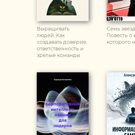
Выращивать
Семь звезд
людей. Как
Повесть о 
создавать доверие,
которого 
ответственность и
зрелые команды