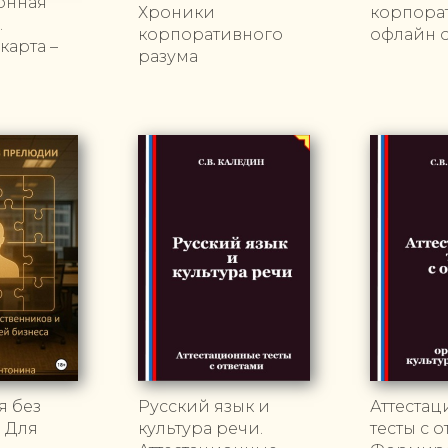
онная
Хроники
корпора
.
корпоративного
офлайн 
карта –
разума
я без
Русский язык и
Аттеста
 Для
культура речи.
тесты с о