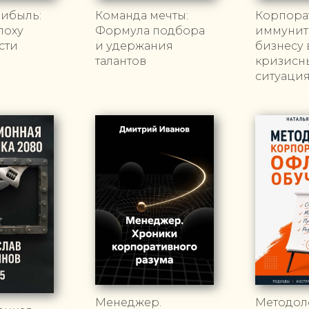
рибыль:
Команда мечты:
Корпора
поху
Формула подбора
иммуните
сти
и удержания
бизнесу 
талантов
кризисн
ситуаци
Менеджер.
Методол