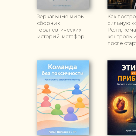
Зеркальные миры:
Как постр
сборник
сильную к
терапевтических
Роли, кома
историй-метафор
контроль и
после стар