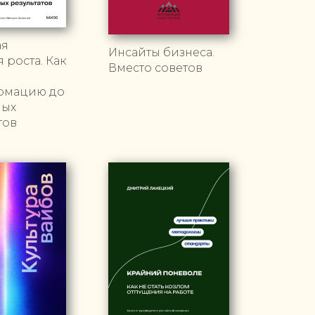
ая
Инсайты бизнеса.
 роста. Как
Вместо советов
рмацию до
мых
тов