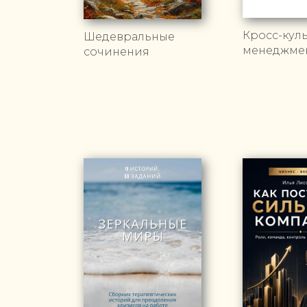
Кросс-кул
Шедевральные
менеджмен
сочинения