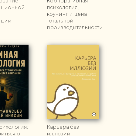
ование
Корпоративная
ационной
психология,
коучинг и цена
ации
тотальной
производительности
сихология:
Карьера без
виться от
иллюзий