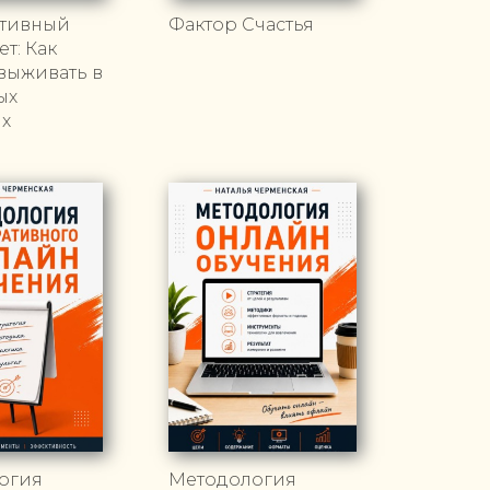
тивный
Фактор Счастья
т: Как
выживать в
ых
ях
огия
Методология