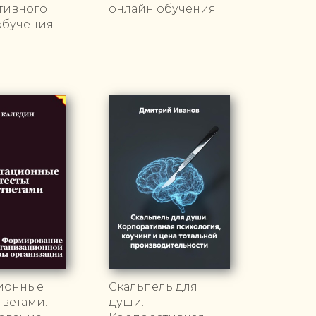
тивного
онлайн обучения
обучения
ционные
Скальпель для
тветами.
души.