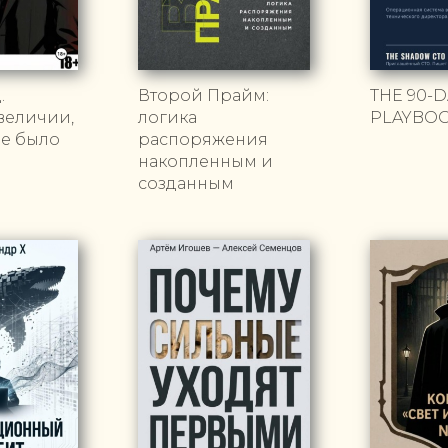
.
Второй Прайм:
THE 90-D
величии,
логика
PLAYBO
не было
распоряжения
накопленным и
созданным