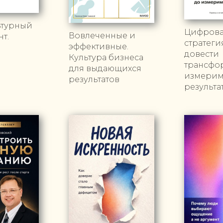
ьтурный
Цифров
Вовлеченные и
т.
стратегия
эффективные.
довести
Культура бизнеса
трансфо
для выдающихся
измери
результатов
результа