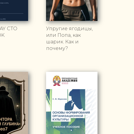
AY CTO
Упругие ягодицы,
OK
или Попа, как
шарик. Как и
почему?