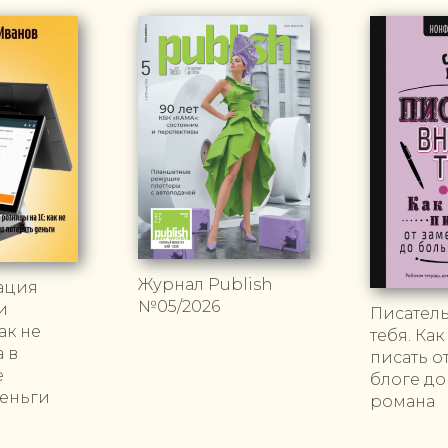
Журнал Publish
ация
№05/2026
и
Писатель
ак не
тебя. Как
а в
писать о
е
блоге д
деньги
романа