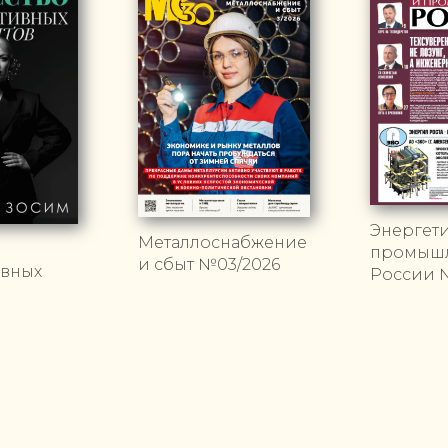
Энергети
Металлоснабжение
промышл
и сбыт №03/2026
ивных
России 