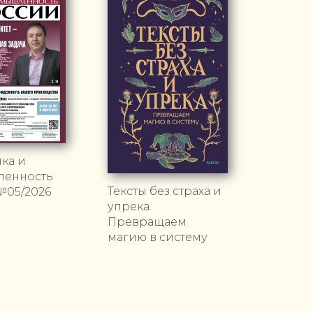
ка и
енность
Тексты без страха и
№05/2026
упрека.
Превращаем
магию в систему