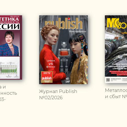
а и
Металло
Журнал Publish
нность
и сбыт №
№02/2026
3-