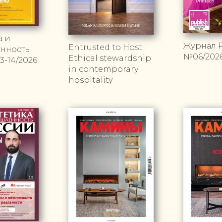
а и
Журнал P
Entrusted to Host:
нность
№06/202
Ethical stewardship
-14/2026
in contemporary
hospitality