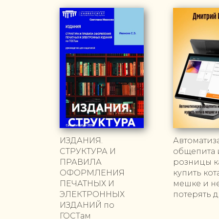
ИЗДАНИЯ.
Автоматиз
СТРУКТУРА И
общепита 
ПРАВИЛА
розницы к
ОФОРМЛЕНИЯ
купить кот
ПЕЧАТНЫХ И
мешке и н
ЭЛЕКТРОННЫХ
потерять 
ИЗДАНИЙ по
ГОСТам