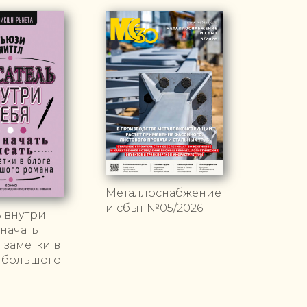
Металлоснабжение
и сбыт №05/2026
 внутри
 начать
т заметки в
о большого