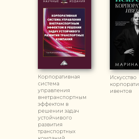
Корпоративная
Искусство
система
корпорат
управления
ивентов
внетранспортным
эффектом в
решении задач
устойчивого
развития
транспортных
компаний