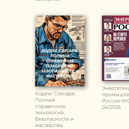
Энергетик
Кодекс Слесаря:
промышле
Полный
России №0
справочник
04/2026
технологий,
безопасности и
мастерства