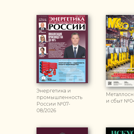
Энергетика и
Металлос
промышленность
и сбыт №0
России №07-
08/2026