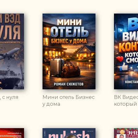
 с нуля
Мини отель Бизнес
ВК Видео
у дома
который