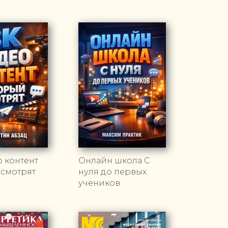
 контент
Онлайн школа С
 смотрят
нуля до первых
учеников