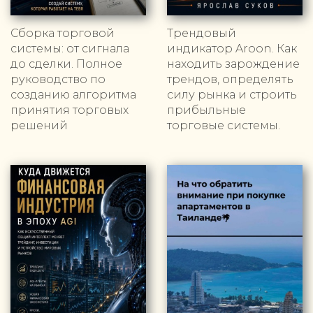
Сборка торговой
Трендовый
системы: от сигнала
индикатор Aroon. Как
до сделки. Полное
находить зарождение
руководство по
трендов, определять
созданию алгоритма
силу рынка и строить
принятия торговых
прибыльные
решений
торговые системы.