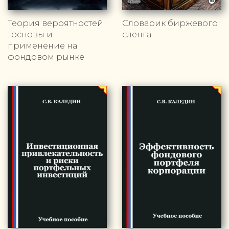
Теория вероятностей:
Словарик биржевого
: основы и
сленга
применение на
фондовом рынке