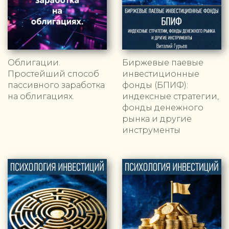
Облигации.
Биржевые паевые
Простейший способ
инвестиционные
пассивного заработка
фонды (БПИФ):
на облигациях.
индексные стратегии,
фонды денежного
рынка и другие
инструменты