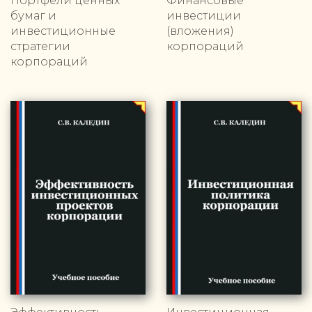
Портфели ценных
Финансовые
бумаг и
инвестиции
инвестиционные
(вложения)
стратегии
корпораций
корпораций