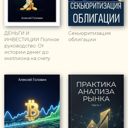
ДЕНЬГИ И
Секьюритизация
ИНВЕСТИЦИИ Полное
облигации
руководство. От
истории денег до
миллиона на счету