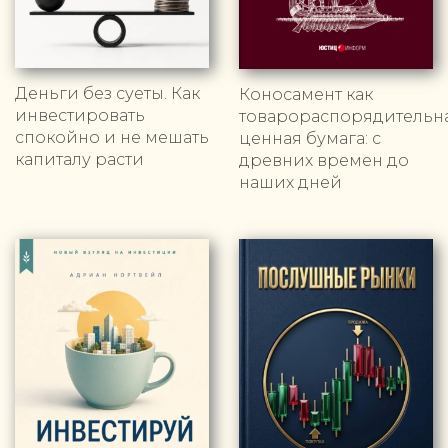
Деньги без суеты. Как
Коносамент как
инвестировать
товарораспорядительн
спокойно и не мешать
ценная бумага: с
капиталу расти
древних времен до
наших дней