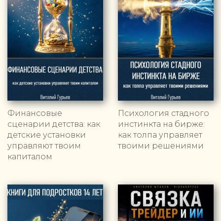
Финансовые
Психология стадного
сценарии детства: как
инстинкта на бирже:
детские установки
как толпа управляет
управляют твоим
твоими решениями
капиталом