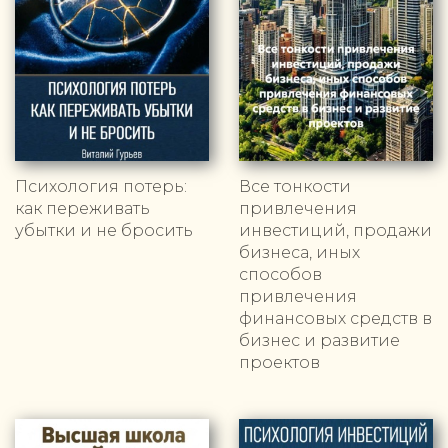
Психология потерь:
Все тонкости
как переживать
привлечения
убытки и не бросить
инвестиций, продажи
бизнеса, иных
способов
привлечения
финансовых средств в
бизнес и развитие
проектов