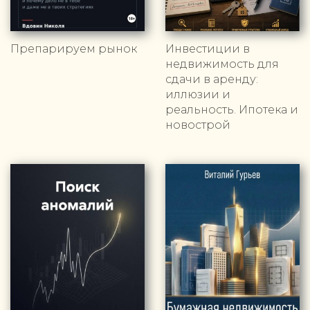
Препарируем рынок
Инвестиции в
недвижимость для
сдачи в аренду:
иллюзии и
реальность. Ипотека и
новострой