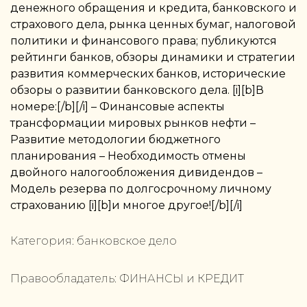
денежного обращения и кредита, банковского и
страхового дела, рынка ценных бумаг, налоговой
политики и финансового права; публикуются
рейтинги банков, обзоры динамики и стратегии
развития коммерческих банков, исторические
обзоры о развитии банковского дела. [i][b]В
номере:[/b][/i] – Финансовые аспекты
трансформации мировых рынков нефти –
Развитие методологии бюджетного
планирования – Необходимость отмены
двойного налогообложения дивидендов –
Модель резерва по долгосрочному личному
страхованию [i][b]и многое другое![/b][/i]
Категория:
банковское дело
Правообладатель:
ФИНАНСЫ и КРЕДИТ