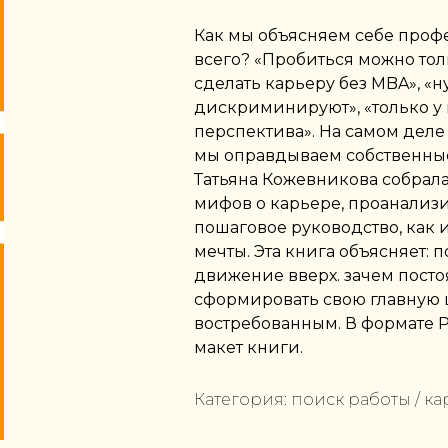
Как мы объясняем себе проф
всего? «Пробиться можно тол
сделать карьеру без MBA», «н
дискриминируют», «только у 
перспектива». На самом деле 
мы оправдываем собственные
Татьяна Кожевникова собрал
мифов о карьере, проанализ
пошаговое руководство, как 
мечты. Эта книга объясняет: 
движение вверх. зачем постоя
сформировать свою главную ц
востребованным. В формате 
макет книги.
Категория:
поиск работы / ка