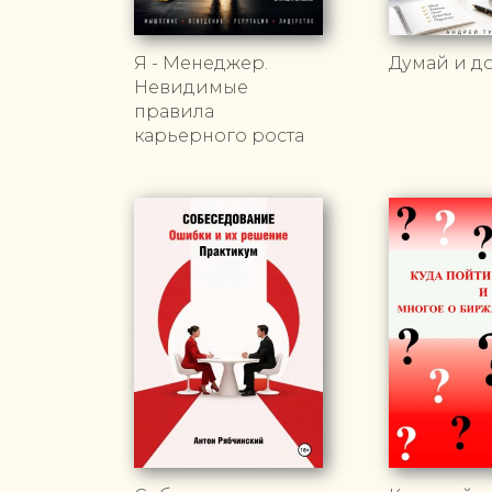
Я - Менеджер.
Думай и д
Невидимые
правила
карьерного роста