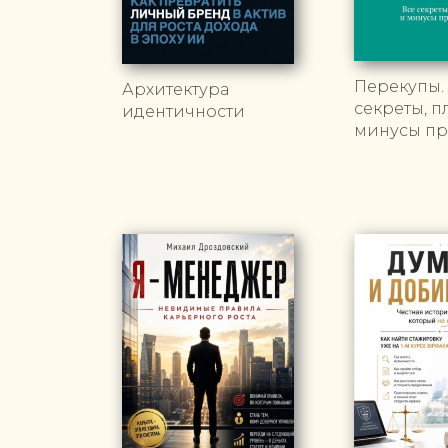
Перекупы.
Архитектура
секреты, п
идентичности
минусы п