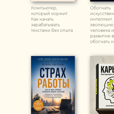
Компьютер,
Обогнать
который кормит.
искусстве
Как начать
интеллект.
зарабатывать
эволюцию
текстами без опыта
человека 
развитие 
обогнать 