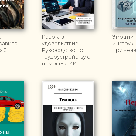
,
Работа в
Эмоции н
Правила
удовольствие!
инструк
 3.
Руководство по
примен
трудоустройству с
помощью ИИ