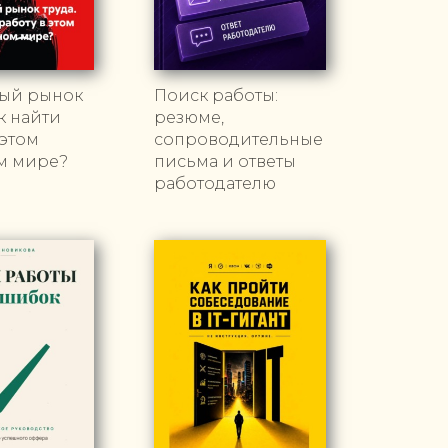
ый рынок
Поиск работы:
ак найти
резюме,
 этом
сопроводительные
м мире?
письма и ответы
работодателю