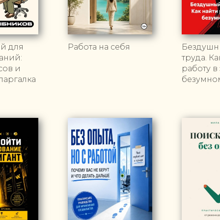
й для
Работа на себя
Бездушн
аний:
труда. К
сов и
работу в
паргалка
безумно