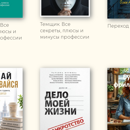
Темщик. Все
 Все
Переход
секреты, плюсы и
люсы и
минусы профессии
рофессии