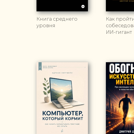
Книга среднего
Как пройт
уровня
собеседов
ИИ-гигант