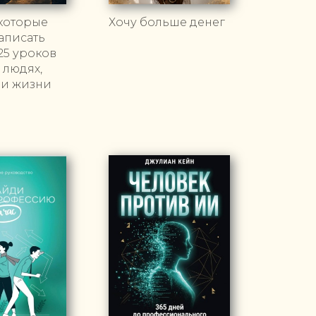
которые
Хочу больше денег
аписать
25 уроков
 людях,
 и жизни