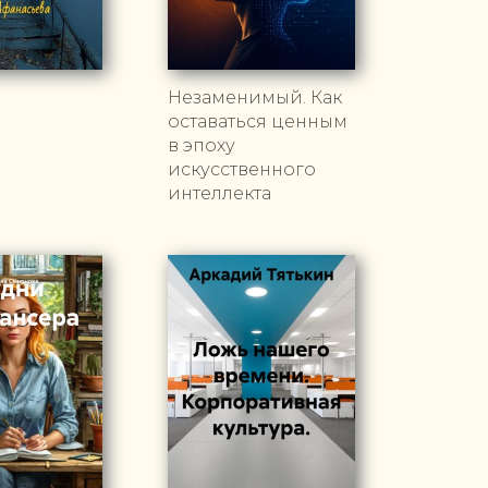
Незаменимый. Как
оставаться ценным
в эпоху
искусственного
интеллекта