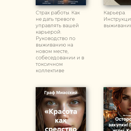
Страх работы. Как
Карьера.
не дать тревоге
Инструкци
управлять вашей
выживани
карьерой.
Руководство по
выживанию на
новом месте,
собеседовании и в
токсичном
коллективе