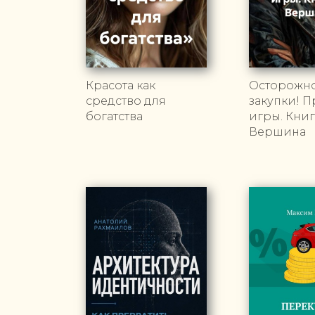
Красота как
Осторожно
средство для
закупки! 
богатства
игры. Книга
Вершина