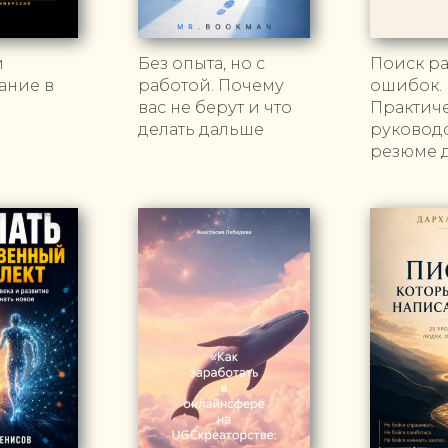
и
Без опыта, но с
Поиск ра
ание в
работой. Почему
ошибок.
вас не берут и что
Практич
делать дальше
руководс
резюме 