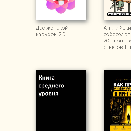
Дао женской
Английски
карьеры 2.0
собеседов
200 вопро
ответов. Ш