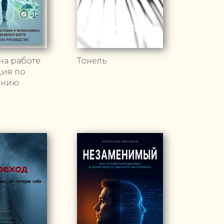
а работе:
Тонель
ция по
ению