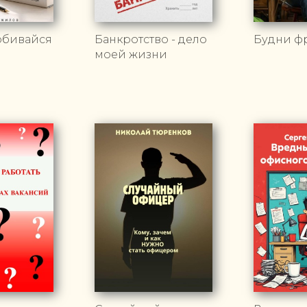
обивайся
Банкротство - дело
Будни ф
моей жизни