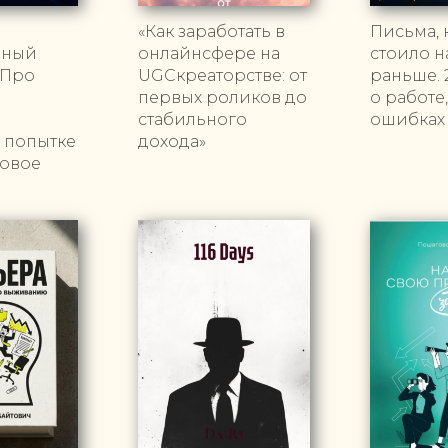
«Как заработать в
Письма, 
нный
онлайнсфере на
стоило н
 Про
UGCкреаторстве: от
раньше. 
первых роликов до
о работе,
и
стабильного
ошибках
в попытке
дохода»
новое