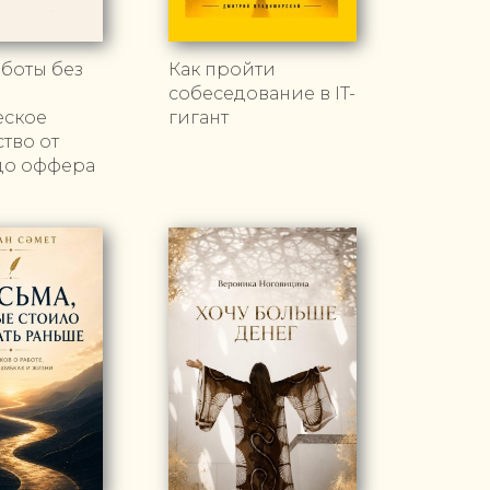
боты без
Как пройти
собеседование в IT-
еское
гигант
тво от
до оффера