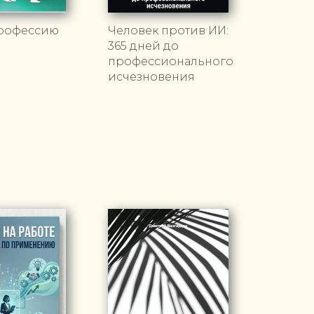
рофессию
Человек против ИИ:
365 дней до
профессионального
исчезновения