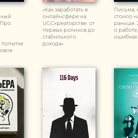
«Как заработать в
Письма, 
нный
онлайнсфере на
стоило н
 Про
UGCкреаторстве: от
раньше. 
первых роликов до
о работе,
и
стабильного
ошибках
в попытке
дохода»
новое