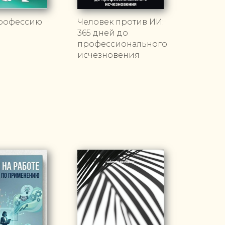
рофессию
Человек против ИИ:
365 дней до
профессионального
исчезновения