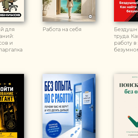
й для
Работа на себя
Бездушн
аний:
труда. К
сов и
работу в
паргалка
безумно