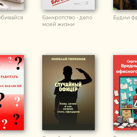
обивайся
Банкротство - дело
Будни ф
моей жизни