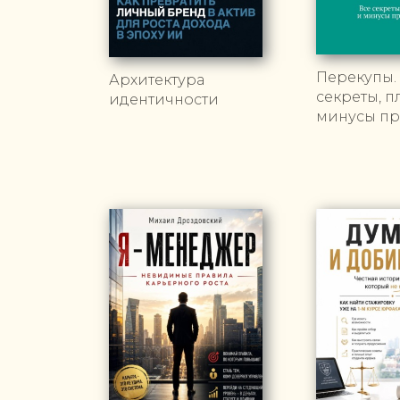
Перекупы.
Архитектура
секреты, п
идентичности
минусы п