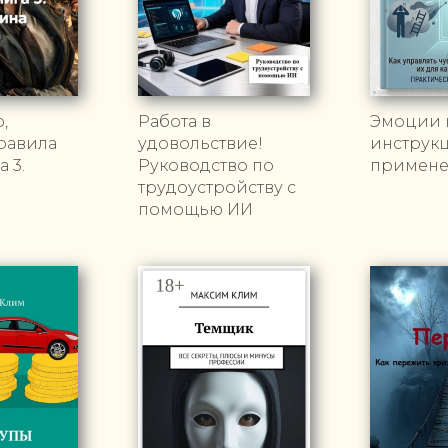
,
Работа в
Эмоции н
Правила
удовольствие!
инструк
 3.
Руководство по
примен
трудоустройству с
помощью ИИ