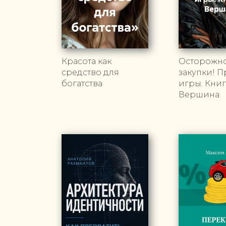
Красота как
Осторожно
средство для
закупки! 
богатства
игры. Книга
Вершина