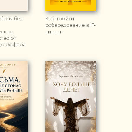
боты без
Как пройти
собеседование в IT-
еское
гигант
тво от
до оффера