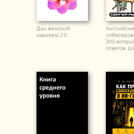
Дао женской
Английски
карьеры 2.0
собеседов
200 вопро
ответов. Ш