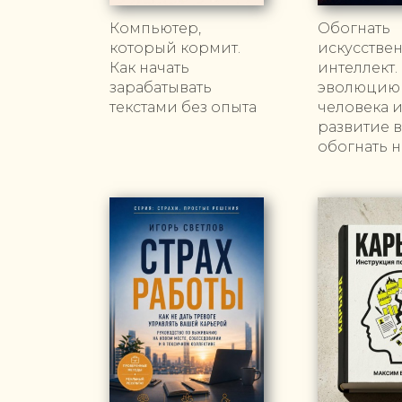
Компьютер,
Обогнать
который кормит.
искусстве
Как начать
интеллект.
зарабатывать
эволюцию
текстами без опыта
человека 
развитие 
обогнать 