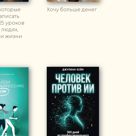
которые
Хочу больше денег
аписать
25 уроков
 людях,
 и жизни