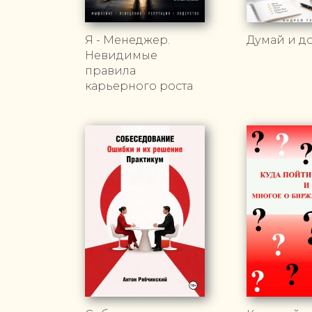
Я - Менеджер.
Думай и д
Невидимые
правила
карьерного роста