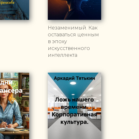
Незаменимый. Как
оставаться ценным
в эпоху
искусственного
интеллекта