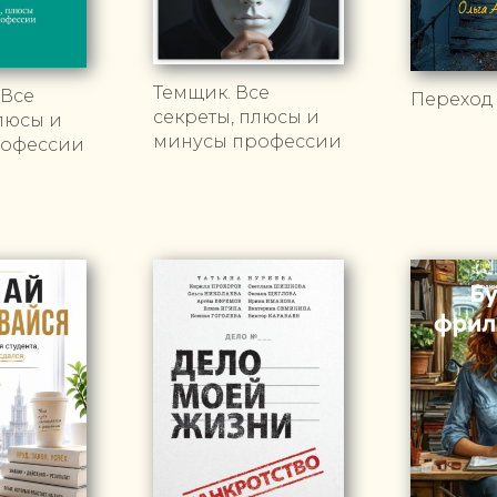
Темщик. Все
 Все
Переход
секреты, плюсы и
люсы и
минусы профессии
рофессии