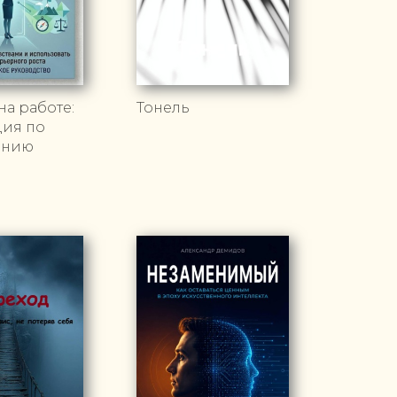
а работе:
Тонель
ция по
ению