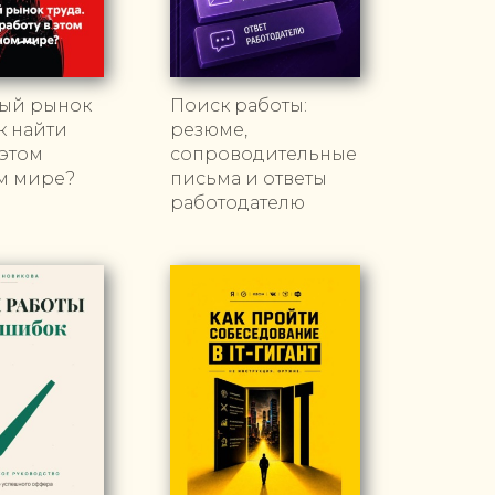
ый рынок
Поиск работы:
ак найти
резюме,
 этом
сопроводительные
м мире?
письма и ответы
работодателю