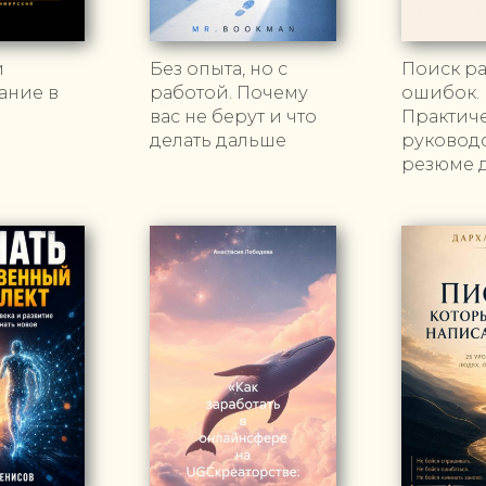
и
Без опыта, но с
Поиск ра
ание в
работой. Почему
ошибок.
вас не берут и что
Практич
делать дальше
руководс
резюме 