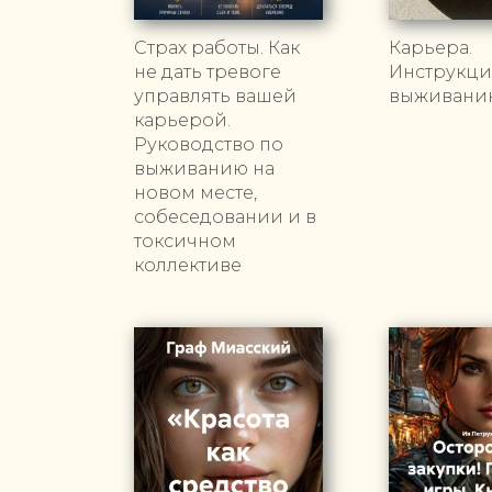
Страх работы. Как
Карьера.
не дать тревоге
Инструкци
управлять вашей
выживани
карьерой.
Руководство по
выживанию на
новом месте,
собеседовании и в
токсичном
коллективе