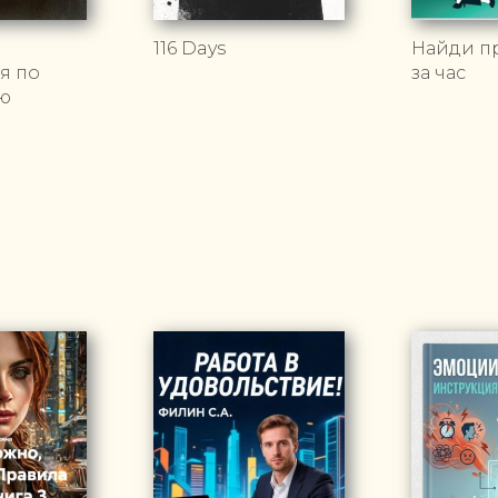
116 Days
Найди п
я по
за час
ю