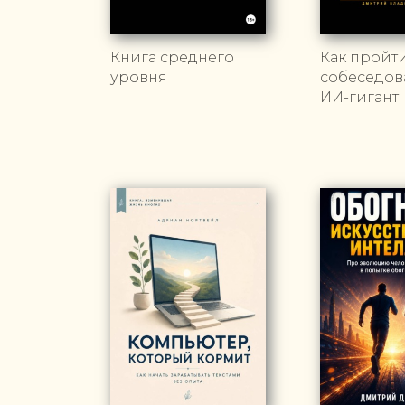
Книга среднего
Как пройт
уровня
собеседов
ИИ-гигант