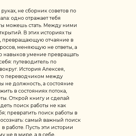
руках, не сборник советов по
ала: одно отражает тебя
 ты можешь стать. Между ними
ткрытий. В этих историях ты
, превращающую отчаяние в
росов, меняющую не ответы, а
ию навыков умение превращать
себя: путеводитель по
округ. История Алексея,
его переводчиком между
ы не должность, а состояние
жить в состояниях потока,
ты. Открой книгу и сделай
идеть поиск работы не как
бя; превратить поиск работы в
осознать: самый важный поиск
 в работе. Пусть эти истории
 не в мире, а в себе.