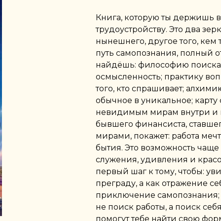
Книга, которую ты держишь в 
трудоустройству. Это два зерк
нынешнего, другое того, кем
путь самопознания, полный о
найдёшь: философию поиска
осмысленность; практику воп
того, кто спрашивает; алхим
обычное в уникальное; карту 
невидимым мирам внутри и в
бывшего финансиста, ставш
мирами, покажет: работа мечт
бытия. Это возможность чаще 
служения, удивления и красо
первый шаг к тому, чтобы: ув
преграду, а как отражение се
приключение самопознания; 
не поиск работы, а поиск себя
помогут тебе найти свою форму