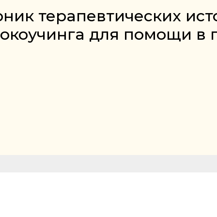
рник терапевтических ист
окоучинга для помощи в 