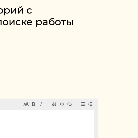
орий с
поиске работы